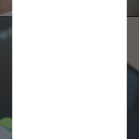
Na segunda ligação, o criminoso 
afirma ter encontrado "uma 
atividade suspeita" na conta da 
pessoa e instrui o usuário a solicitar 
um novo código e clicar no link 
enviado por e-mail para que sua 
conta seja "desbloqueada"