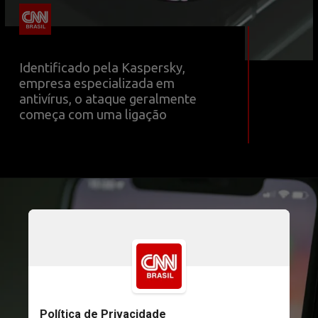
Identificado pela Kaspersky, 
empresa especializada em 
antivírus, o ataque geralmente 
começa com uma ligação
Unsplash