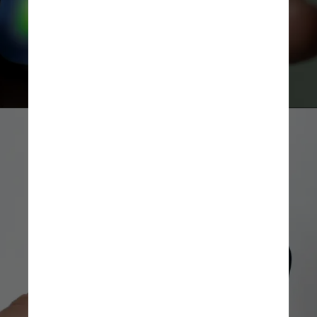
ele solicita um código enviado por 
SMS para confirmar as respostas do 
indivíduo
O código, na verdade, é a senha 
necessária para que o criminoso 
consiga baixar o WhatsApp da pessoa 
em outro celular. O segundo passo 
para burlar a autenticação em duas 
etapas é ligar para a vítima fingindo, 
dessa vez, ser do suporte do 
WhatsApp