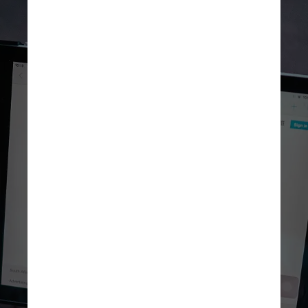
Unsplash
O Ad Manager proporcionava 