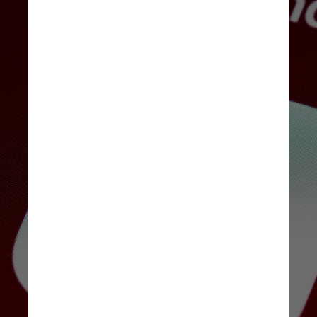
Ad Manager do que com outras 
plataformas de gerenciamento 
de anúncios. Tais plataformas 
são cruciais para editores 
gerenciarem e venderem 
espaço de anúncios