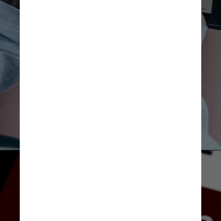
dados estratégicos ao AdX, 
como os preços de lances 
vencedores. O AdX também 
desfrutava de acesso 
privilegiado a pedidos feitos 
por anunciantes através dos 
serviços de anúncios do Google
Fora isso, o AdX compartilhava 
dados mais facilmente com o 