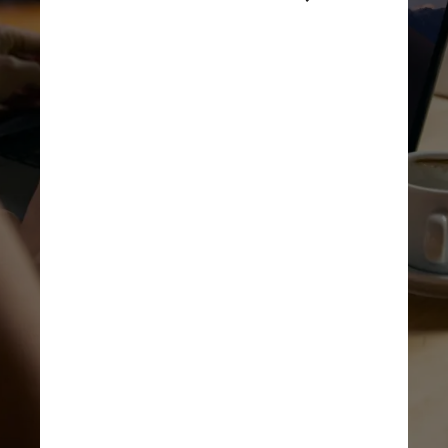
Segundo uma agência 
reguladora da concorrência, o 
Google Ad Manager, plataforma 
de gerenciamento de anúncios 
do Google para grandes 
publishers, favorecia o Google 
AdX, mercado de anúncios 
online da própria empresa