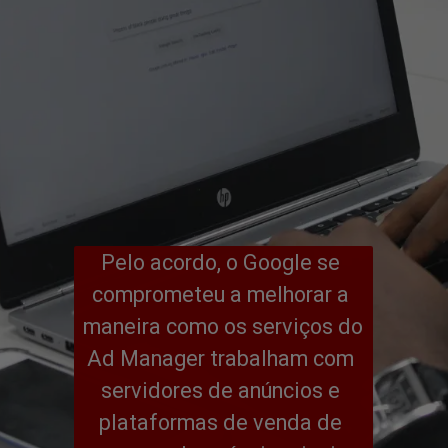
Pelo acordo, o Google se 
comprometeu a melhorar a 
maneira como os serviços do 
Ad Manager trabalham com 
servidores de anúncios e 
plataformas de venda de 