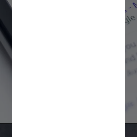
Segundo a agência, a mudança 
pode ajudar a reequilibrar o poder 
em relação aos anúncios em favor 
dos publishers, que dominavam o 
negócio na era pré-internet, mas 
perderam o controle com a 
ascensão rápida do 
Google e do Facebook