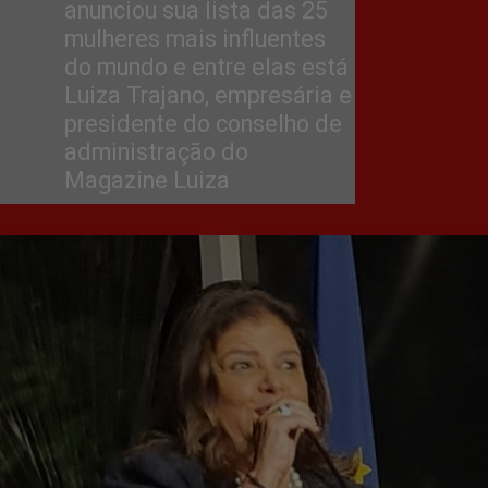
anunciou sua lista das 25 
mulheres mais influentes 
do mundo e entre elas está 
Luiza Trajano, empresária e 
presidente do conselho de 
administração do 
Magazine Luiza