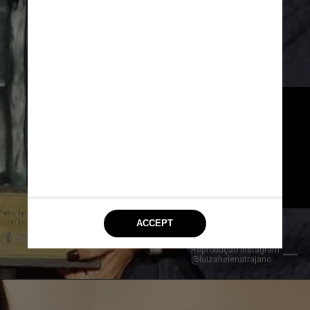
Ao Financial Times, 
Trajano afirmou que 
acredita “na 
transformação do país por 
meio de uma sociedade 
civil organizada e 
determinada”
Reprodução Instagram 
@luizahelenatrajano