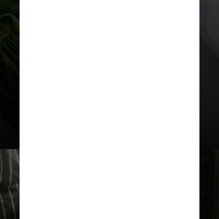
O azeite de oliva registrou
alta de
21,30%
na comparação entre
dezembro de
2023
e
novembro
deste ano