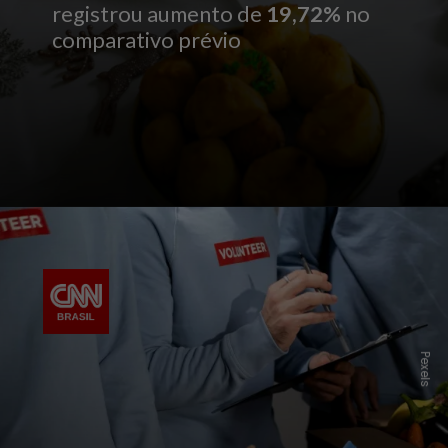
registrou aumento de
19,72%
no
comparativo prévio
P
e
x
e
l
s