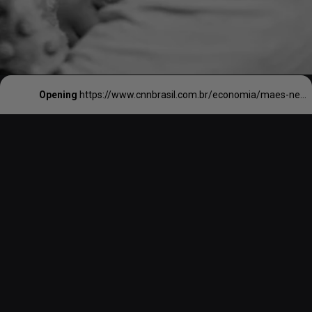
Opening
https://www.cnnbrasil.com.br/economia/maes-negras-recebem-salario-menor-que-trabalhadoras-nao-negras-aponta-pesquisa/