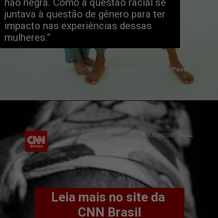
não negra. Como a questão racial se 
juntava à questão de gênero para ter 
impacto nas experiências dessas 
mulheres.”
Anastasia Shuraeva/Pexels
Andrae Ricketts/Unsplash
Leia mais no site da 
CNN Brasil