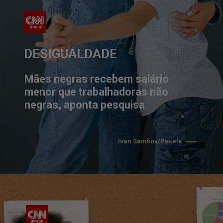
DESIGUALDADE
Mães negras recebem salário 
menor que trabalhadoras não 
negras, aponta pesquisa
Ivan Samkov/Pexels