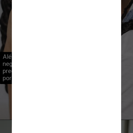
Além disso, 6 em cada 10 mães 
negras afirmam que já sofreram 
preconceito ou foram discriminadas 
por causa de sua raça, ou cor
Baptista Ime James/Unsplash