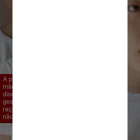
A pesquisa ainda aponta que 30% das 
mães negras afirmam já terem sido 
discriminadas por colegas ou 
gestores no trabalho por causa de 
raça, ou cor, sendo que entre mães 
não negras o número chega a 8%
Freepick