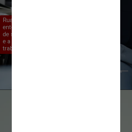
Rua diz que o objetivo da pesquisa foi 
entender, a partir dessa perspectiva 
de ser mãe, a dificuldades de entrada 
e a permanência no mercado de 
trabalho como um todo
Mizuno K/Pexels