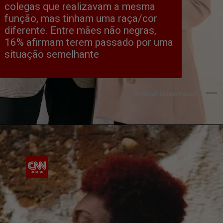
colegas que realizavam a mesma 
função, mas tinham uma raça/cor 
diferente. Entre mães não negras, 
16% afirmam terem passado por uma 
situação semelhante
Mikhail Nilov/Pexels