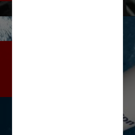
Os contratos incluem um total de 
até 83 lançamentos, que a 
Amazon está chamando de um 
dos maiores acordos de 
lançamento comercial já 
assinados