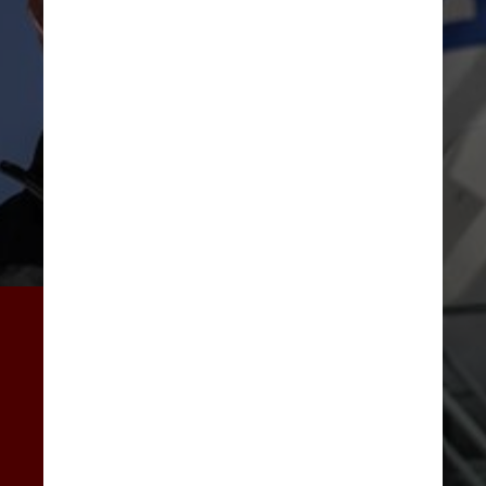
Atualmente, a companhia já 
teria acordos com três 
empresas de foguetes 
responsáveis pelo lançamento 
desses satélites – incluindo a 
Blue Origin, de Jeff Bezos