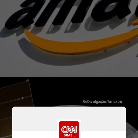
ReDivulgação/Amazon