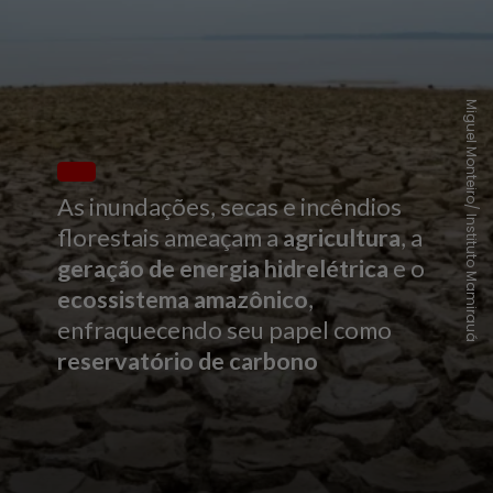
Miguel Monteiro/ Instituto Mamirauá
As inundações, secas e incêndios
florestais ameaçam a
agricultura
, a
geração de energia hidrelétrica
e o
ecossistema amazônico
,
enfraquecendo seu papel como
reservatório de carbono