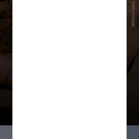
Lucas Ninno / Getty Images
mais expostos aos riscos físicos
climáticos”, diz o relatório. Ele
representa cerca de 8% do PIB,
16% do emprego e 40% das
exportações do país. Somando
processamento e distribuição, o
agronegócio responde por até 30%
da economia brasileira