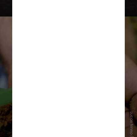
“O
setor agroalimentar
é um dos