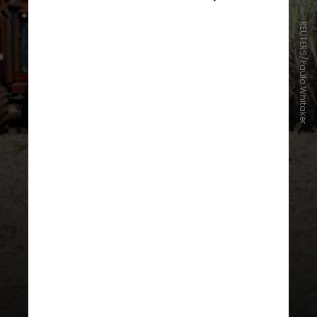
REUTERS/Paulo Whitaker
De acordo com o FMI (Fundo
Monetário Internacional), seria
necessário investir de 0,25% a
0,5% do PIB por ano na
adaptação
agrícola
para evitar perdas de
produtividade