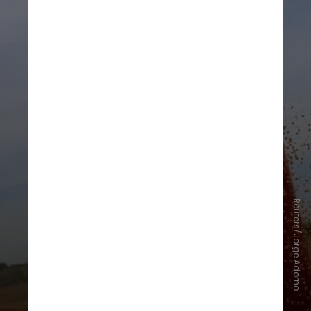
Reuters/Jorge Adorno
Sem medidas de adaptação, a
produção agrícola nacional
pode
cair até 2%, elevando as
importações. Os impactos tendem