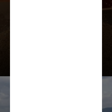
a ser mais severos nas regiões mais
pobres, como o Nordeste, mas
também já atingem o Sul e o
Sudeste, como nas enchentes do
Rio Grande do Sul em 2024