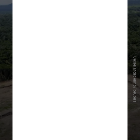
Ueslei Marcelino/Reuters
A Moody’s alerta que o
desmatamento da Amazônia, que já
perdeu 17% de sua área original,
pode atingir um ponto de não
retorno se ultrapassar 20%,
transformando-se em savana e
alterando o regime de chuvas em
toda a
América do Sul