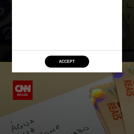
golpista muda os dados do boleto,
como valor e a conta na qual o
dinheiro será depositado, e o crime
acontece quando a pessoa imprime
o boleto