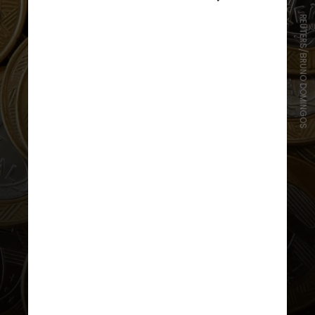
REUTERS/BRUNO DOMINGOS
Grande parte dos brasileiros utiliza
o boleto para pagamentos de
contas como escolas, academias,
condomínios, planos de saúde,
consórcios, financiamentos, cartões
de crédito, entre outros