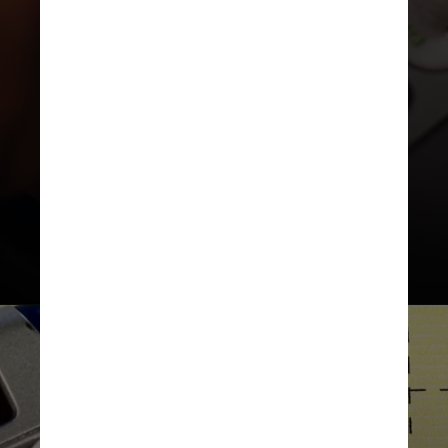
Mesmo assim, muitas quadrilhas
usam vírus para adulterar os
boletos na hora da impressão