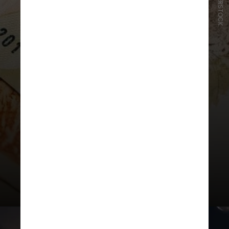
SHUTTERSTOCK
A modalidade é um dos meios mais
seguros de pagamento,
especialmente depois que a
Plataforma Centralizada de
Recebíveis (PCR) foi criada em
2018