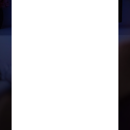
O plano mais caro, o 
premium, teve um 
aumento de dez reais e 
agora custará R$ 55,90