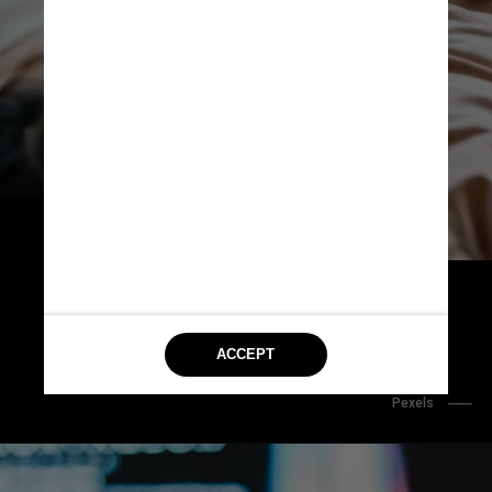
Segundo a Netflix, o 
aumento dos preços se 
dá "para oferecer uma 
melhor experiência 
para os assinantes"
Pexels