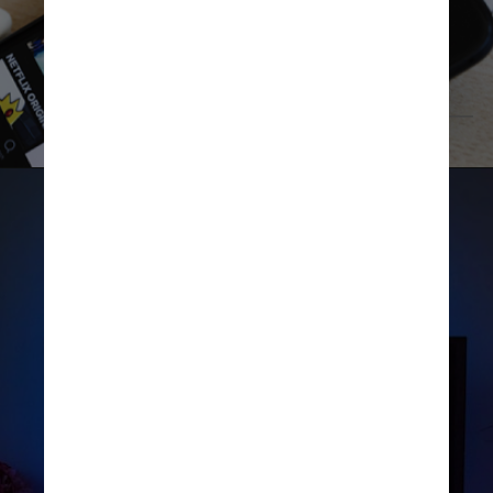
FreePik