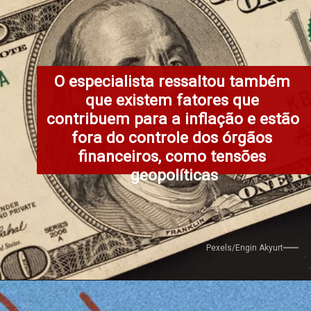
O especialista ressaltou também 
que existem fatores que 
contribuem para a inflação e estão 
fora do controle dos órgãos 
financeiros, como tensões 
geopolíticas
Pexels/Engin Akyurt