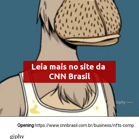
Leia mais no site da 
CNN Brasil
Giphy
Opening
https://www.cnnbrasil.com.br/business/nfts-comprados-por-neymar-por-r-6-milhoes-em-janeiro-hoje-valem-cerca-de-r-1-milhao/
giphy