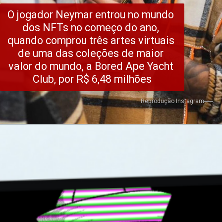
O jogador Neymar entrou no mundo 
dos NFTs no começo do ano, 
quando comprou três artes virtuais 
de uma das coleções de maior 
valor do mundo, a Bored Ape Yacht 
Club, por R$ 6,48 milhões
Reprodução Instagram