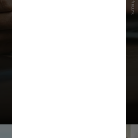
JCOMP/FREEPIK
Só será permitida a realização de
apostas por meio de PIX, TED,
cartões de débito ou pré-pagos, e
que venham de uma conta bancária
cadastrada no nome do usuário