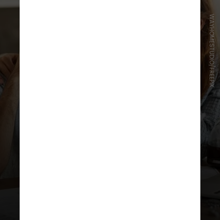
WAYHOMESTUDIO/FREEPIK
De acordo com o texto, se trata de
uma medida “prudencial de
desestímulo ao endividamento das
famílias brasileiras”