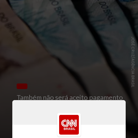
JOSÉ CRUZ/AGÊNCIA BRASIL
Também não será aceito pagamento
por meio de dinheiro em espécie,
boletos, criptoativos ou “qualquer
outro meio que não possibilite
identificar a origem do recurso”