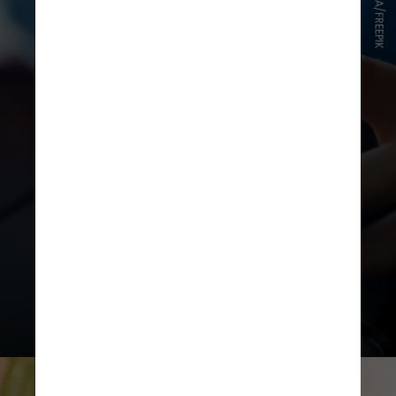
NENSURIA/FREEPIK
A nova regra entra em vigor em
2025, ainda sem data específica