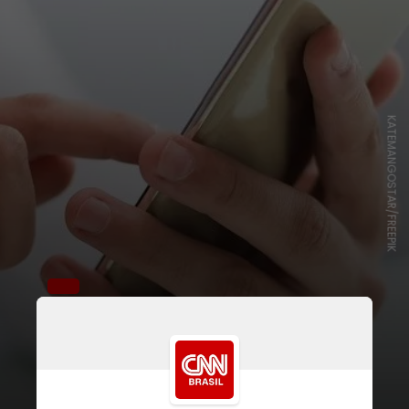
KATEMANGOSTAR/FREEPIK
“Dessa forma, incorpora-se na
experiência do uso do boleto de
pagamento, instrumento
amplamente utilizado e objeto de