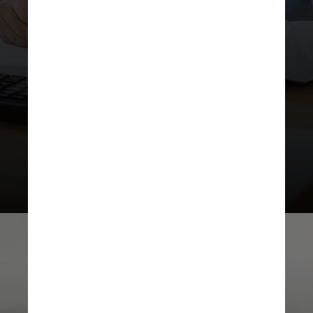
A nota do BC também anunciou um
novo tipo de boleto de cobrança, o
boleto dinâmico