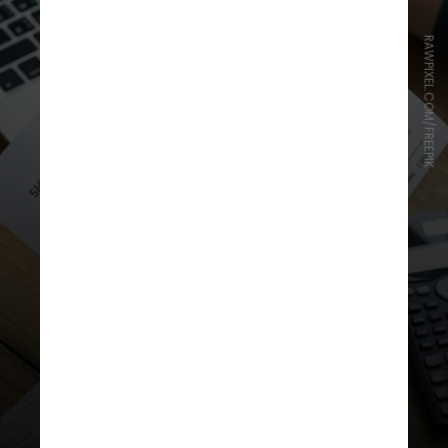
RAWPIXEL.COM/FREEPIK
Atualmente, os boletos só podem
ser pagos utilizando o código de
barras