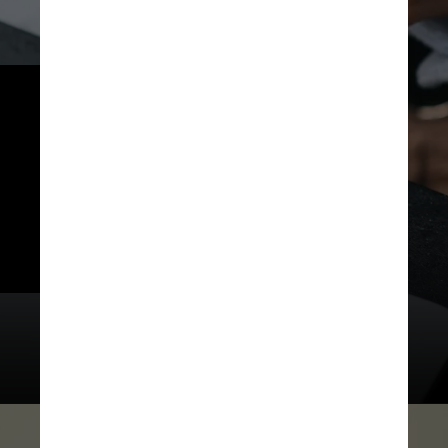
O débito automático, 
modalidade mais comum para 
pagamentos recorrentes, 
depende de convênios bilaterais 
com múltiplas instituições, o que 
deixará de ser necessário com o 
Pix automático.
Anete Lusina / Pexels