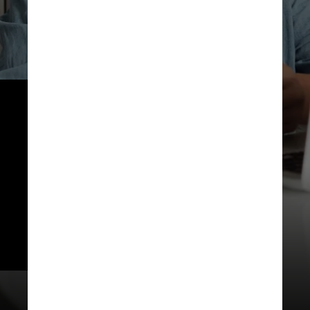
A expectativa é que o Pix 
automático seja utilizado para 
pagamentos recorrentes como 
de contas de energia ou 
telefone, em estabelecimentos 
que possuem mensalidade, 
como academias ou cursos de 
línguas, ou ainda streamings de 
filmes, ou músicas.
Matilda Wormwood / Pexels