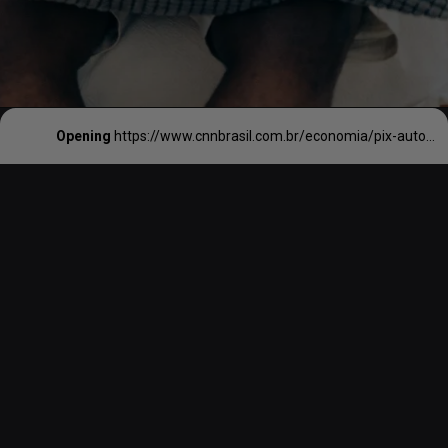
Opening
https://www.cnnbrasil.com.br/economia/pix-automatico-estara-disponivel-em-abril-de-2024-confirma-bc/