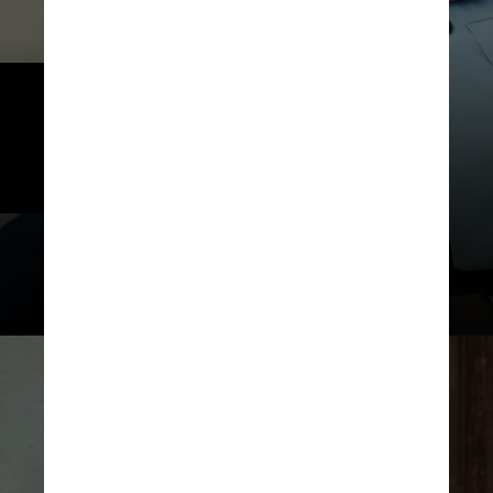
Desde o lançamento, o Pix foi 
rapidamente adotado pela 
população. 
Centre for Ageing Better / Pexels