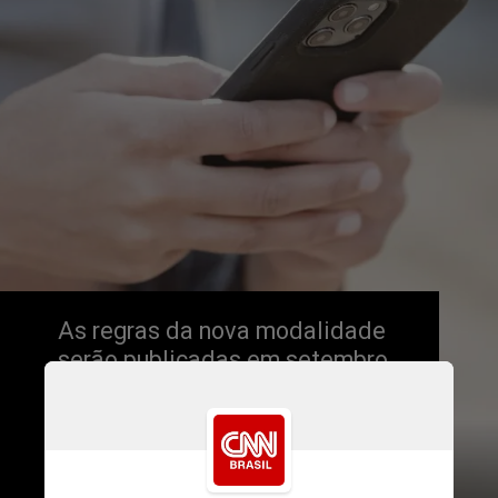
As regras da nova modalidade 
serão publicadas em setembro 
deste ano e o desenvolvimento 
do sistema será feito entre 
outubro de 2023 e fevereiro de 
2024. Os testes estão previstos 