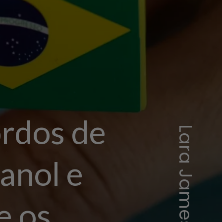
ordos de
Lara Jameson/Pexels
anol e
e os