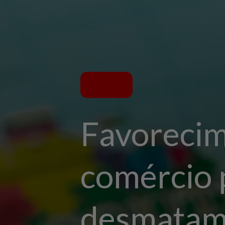
Favorecim
comércio p
desmatame