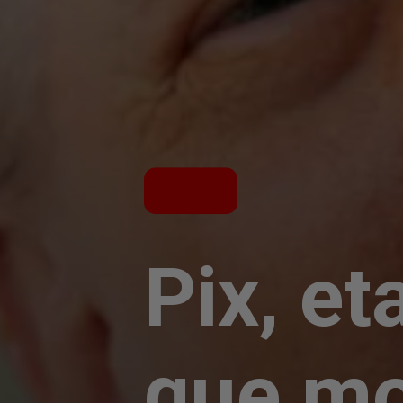
Pix, et
que mo