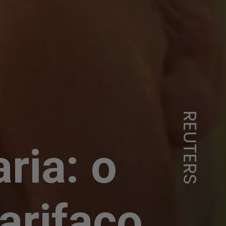
REUTERS
aria: o
arifaço