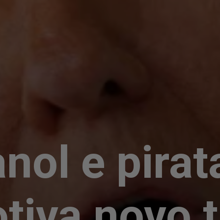
anol e pirat
tiva novo t