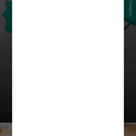
storyset/Freepick
O percentual de famílias com
dívidas no país atingiu o maior
patamar desde novembro de 2022