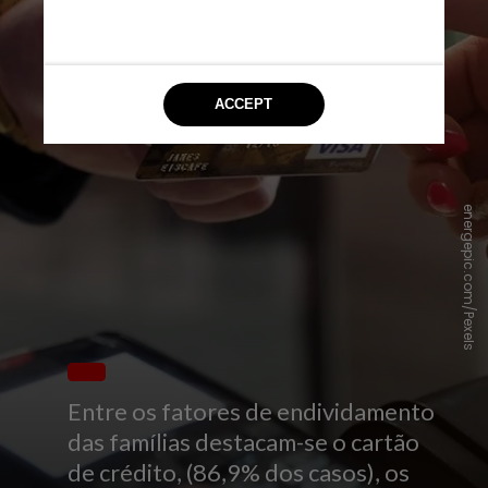
energepic.com/Pexels
Entre os fatores de endividamento
das famílias destacam-se o cartão
de crédito, (86,9% dos casos), os