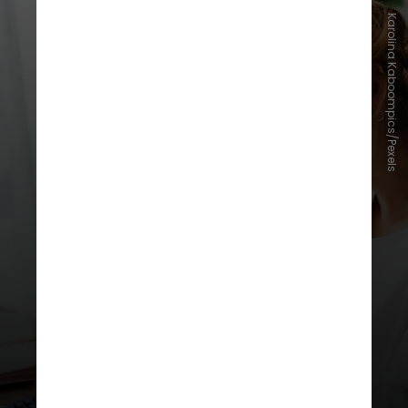
Karolina Kaboompics/Pexels
Os dados são da Pesquisa de
Endividamento e Inadimplência do
Consumidor (Peic), da
Confederação Nacional do
Comércio de Bens, Serviços e
Turismo (CNC)