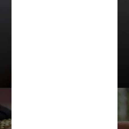
Para a CNC, o dado mostra que as
famílias continuam aumentando sua
demanda por crédito, aproveitando
o menor custo com os juros