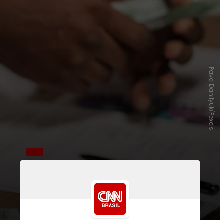
Pavel Danilyuk/Pexels
Em abril, a taxa era de 78,5%,
enquanto que, em maio de 2023, a
proporção de endividados era de
78,3%