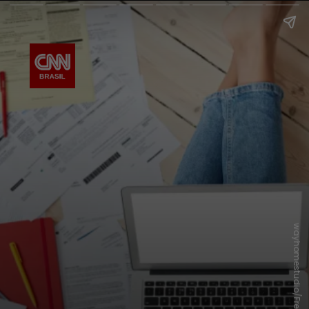
wayhomestudio/Freepik