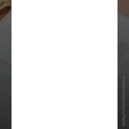
Karolina Kaboompics/Pexels