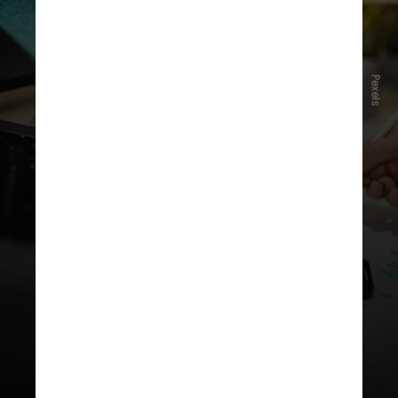
Pexels
Analistas ouvidos pela CNN
avaliam que, diante do cenário,
a
expectativa é de uma
desaceleração da economia