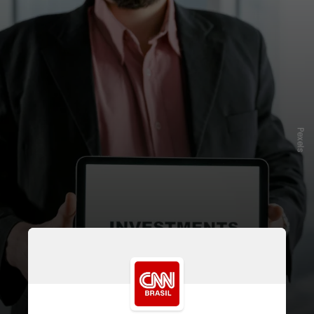
Pexels
Com a perspectiva de que a Selic
poderá bater
15%
ao ano em 2025,
investimentos mais seguros,
como
os em renda fixa, passam a ser