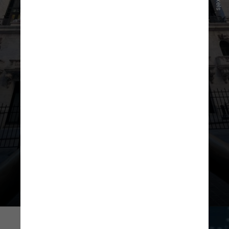
Pexels
Para o economista Luciano Costa,
com o Certificado de Depósito
Interbancário (CDI) elevado,
são
beneficiadas alocações em ativos
pós-fixados
, como é o
caso dos
Certificados de Depósito Bancário
(CDBs)