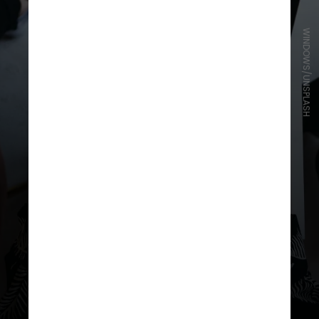
WINDOWS/UNSPLASH
Os autores ressaltam a necessidade
de tratar o marketing como imerso
em um mundo físico, digital e social,
mas sem considerar essas
dimensões como “canais” de acesso,
mas como um espaço comunitário