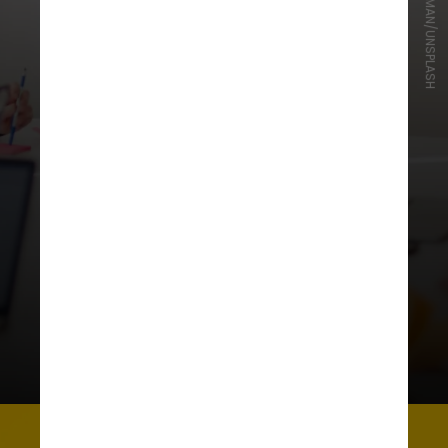
JASON GOODMAN/UNSPLASH
O Manifesto destaca a importância
de um posicionamento no mundo,
ressaltando a reivindicação das
novas gerações por um propósito.
Segundo Silvio, o marketing tem a
necessidade de aproximar