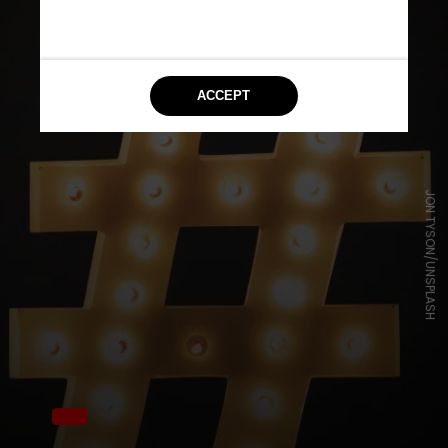
JON TYSON/UNSPLASH