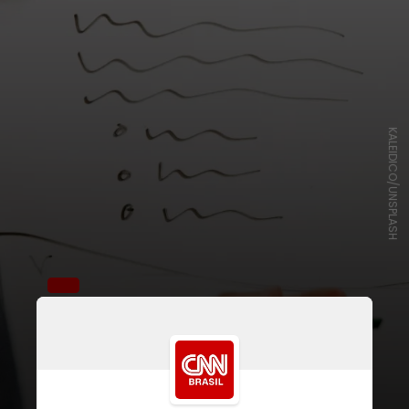
KALEIDICO/UNSPLASH
Os professores Rosário Pompéia e
Silvio Meira lançaram o documento
neste ano com o objetivo de gerar
um debate sobre a função dos