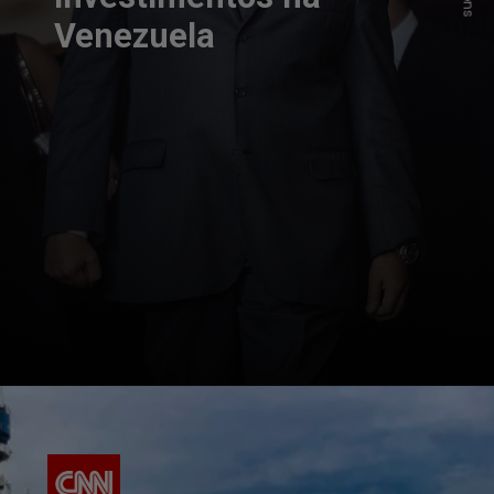
Venezuela