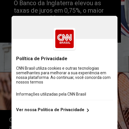
O Banco da Inglaterra elevou as 
taxas de juros em 0,75%, o maior 
aumento em 33 anos, enquanto 
tenta conter a inflação crescente e 
uma potencial recessão
Unsplash
O banco central fez seu oitavo 
aumento da taxa de juros em menos 