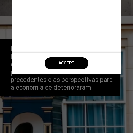
Desde a última reunião do Banco da 
Inglaterra, os mercados financeiros 
do Reino Unido passaram por um 
período de turbulência sem 
precedentes e as perspectivas para 
a economia se deterioraram