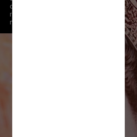
de um ano, levando sua taxa de 
referência para 3%, a maior desde 
novembro de 2008