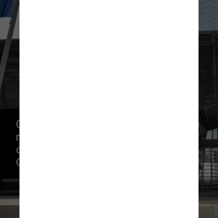
O aumento coincide com os 
movimentos feitos pelo Fed (banco 
central dos EUA) e pelo Banco 
Central Europeu
Reprodução