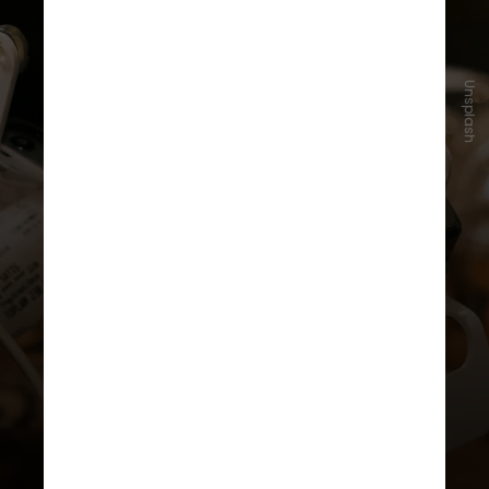
Unsplash
O pagamento com Pix por
aproximação funciona de maneira
semelhante a cartões de débito e
crédito, exigindo apenas a
aproximação do celular à máquina
de pagamento