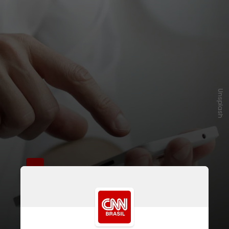
Unsplash
Para ativar a funcionalidade, o
usuário deve vincular sua conta
bancária à carteira digital do celular
e autorizar a integração pelo