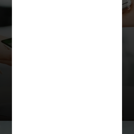
Unsplash
O Banco Central informa que o
limite padrão por transação será de
R$ 500,00, mas os clientes poderão
reduzir esse valor e definir um
limite diário