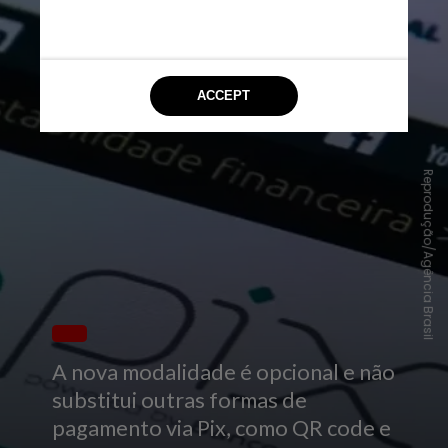
Reprodução/Agência Brasil
A nova modalidade é opcional e não
substitui outras formas de
pagamento via Pix, como QR code e