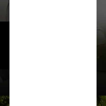
Segundo a Senacon, a medida foi 
tomada como forma de proteção 
aos consumidores, com o objetivo 
de garantir a resolução dos 
problemas antes que novas 
vendas sejam realizadas.
George Milton / Pexels