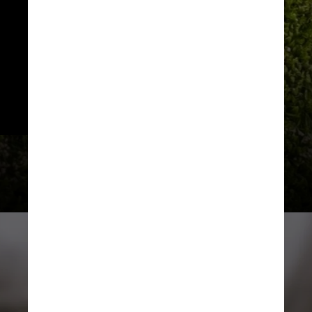
do Consumidor, Wadih Damous, a 
suspensão será mantida até que 
a Hurb apresente um plano de 
resolução dos contratos 
atualmente em vigor, além de 
comprovar que as falhas 
identificadas foram corrigidas.
Hurb / Reprodução