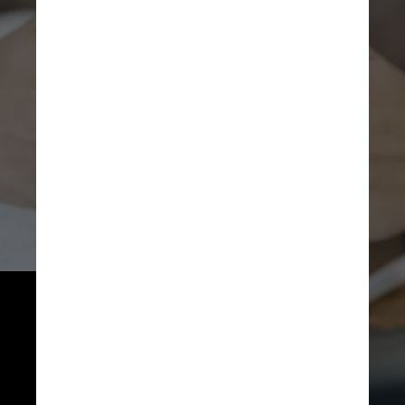
De acordo com o órgão, a 
empresa também está sujeita à 
multa diária de R$ 50 mil, caso 
não cumpra as exigências 
estabelecidas, além de outras 