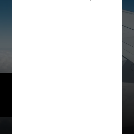
A suspensão ocorreu devido às 
irregularidades encontradas nas 
práticas comerciais da 
companhia. 
Tarik Nachat / Pexels