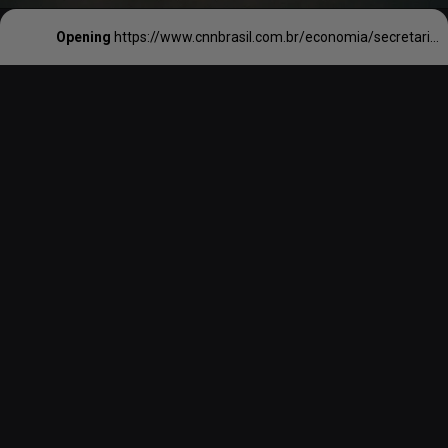
Opening
https://www.cnnbrasil.com.br/economia/secretaria-do-consumidor-suspende-vendas-de-pacotes-de-viagens-da-hurb-em-todo-brasil/