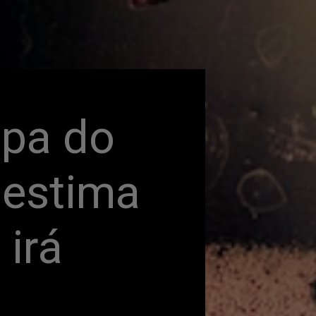
pa do 
estima 
rá 