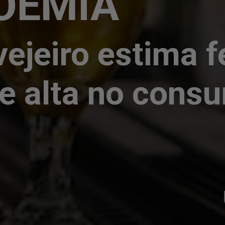
OÊMIA
vejeiro estima f
e alta no cons