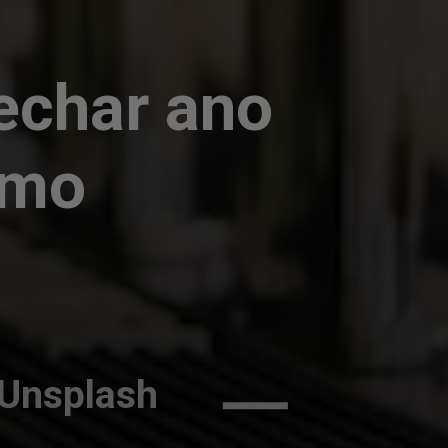
echar ano 
umo
Unsplash