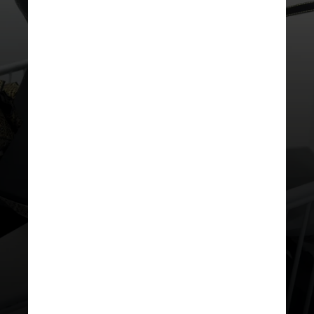
A Shein afirma que pede que o
vendedor tenha, no mínimo, 100
peças de cada produto que ele for
vender na plataforma para que
possa garantir estoque