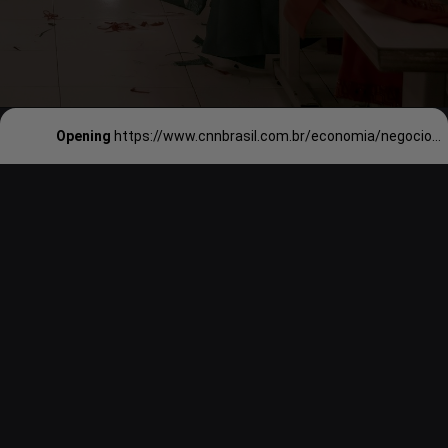
Opening
https://www.cnnbrasil.com.br/economia/negocios/shein-entenda-o-peso-do-brasil-na-receita-da-loja-das-blusinhas/