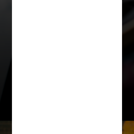
UNSPLASH
Ao todo, 55% da receita da
chinesa no Brasil tem origem em
lojistas virtuais brasileiros que
passaram
a vender por sua plataforma