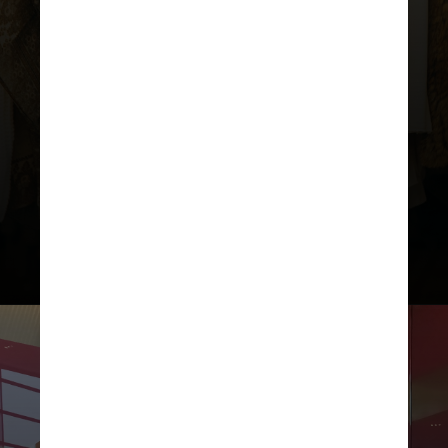
A varejista afirma ter mais de 300
fábricas que produzem sua marca
no Brasil, mas os pedidos começam
pequenos, com 100 ou 200 peças