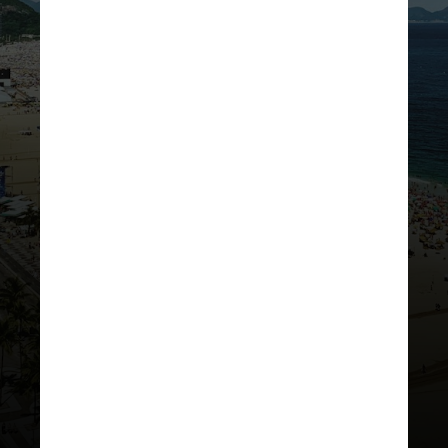
A pesquisa estimou um aumento da
arrecadação de ISS de 20%, em
comparação com maio de 2023, de
atividades relacionadas ao show,
como turismo, eventos e transporte