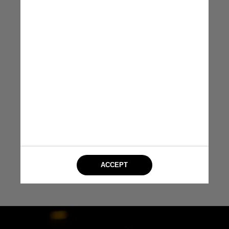
maiores eventos de
visibilidade internacional do
Rio, movimentando nossa
economia, atraindo turistas
do Brasil, América Latina e
do mundo todo
Daniela Maia,
secretária de turismo do Rio