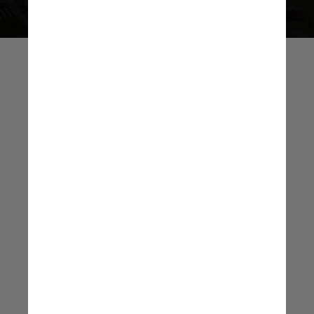
O show gratuito da
Madonna em Copacabana
tem um impacto gigantesco
para nossa cidade. Com
certeza este será um dos