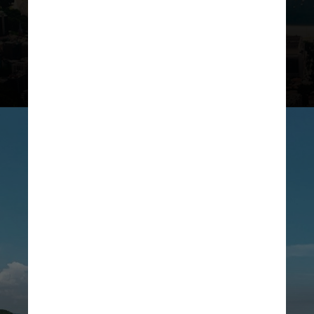
O valor é 30 vezes maior do que
os R$ 10 milhões investidos pelo
poder público em patrocínio
UNSPLASH