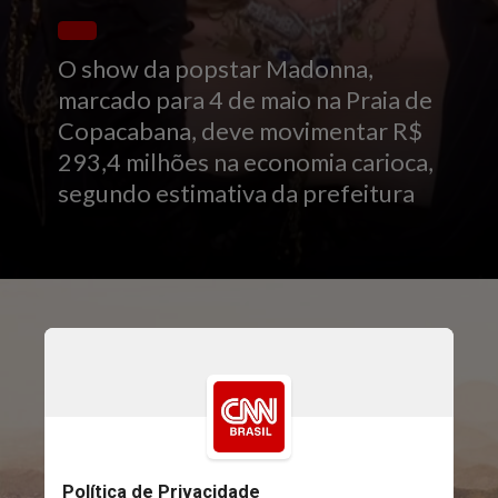
O show da popstar Madonna,
marcado para 4 de maio na Praia de
Copacabana, deve movimentar R$
293,4 milhões na economia carioca,
segundo estimativa da prefeitura