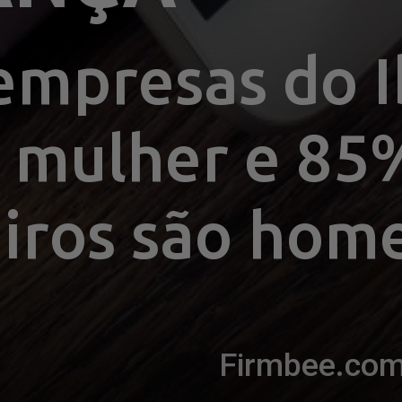
empresas do I
mulher e 85%
iros são hom
Firmbee.co