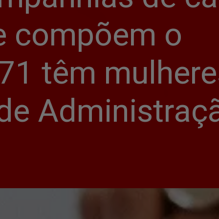
e compõem o 
 71 têm mulheres
de Administraç