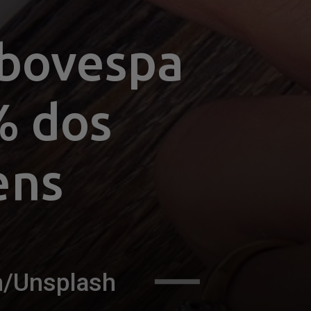
bovespa 
 dos 
ens
m/Unsplash