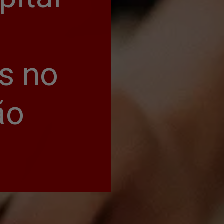
 no 
ão