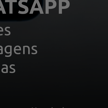
ATSAPP
s 
agens 
as 