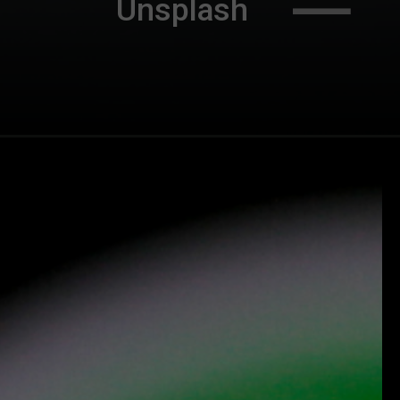
                Unsplash