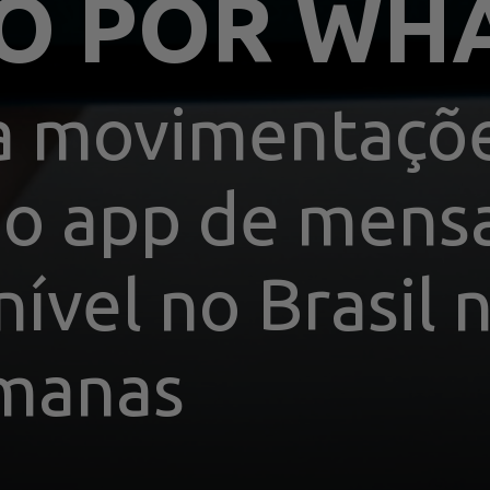
RO POR WH
a movimentaçõe
no app de mens
ível no Brasil n
emanas