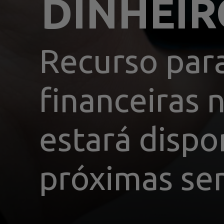
DINHEI
Recurso par
financeiras 
estará dispon
próximas s