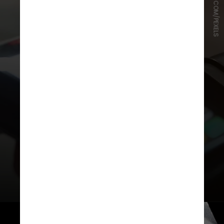
ENERGEPIC.COM/PEXELS
O cartão de crédito vem em
segundo lugar, com 21,1%. Já
14,4% vão parcelar no boleto e
14,2% vão pagar em espécie