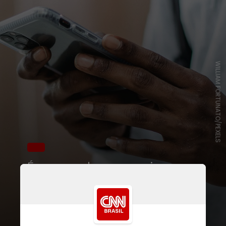
WILLIAM FORTUNATO/PEXELS
É o que revela uma pesquisa
realizada pela fintech Koin,
especializada em soluções de “Buy
now, pay later” (“Compre agora,
pague depois”, em tradução livre)