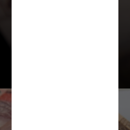
De acordo com o estudo, quase
metade das pessoas (45%) esperam
desembolsar mais de R$ 3 mil no
período. Para 19,8%, a expectativa
é gastar entre R$ 2 mil e R$ 3 mil