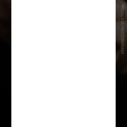
PRISCILLA DU PREEZ/UNSPLASH
O sistema é a principal opção de
pagamento para 26,7% dos
brasileiros, segundo o
levantamento