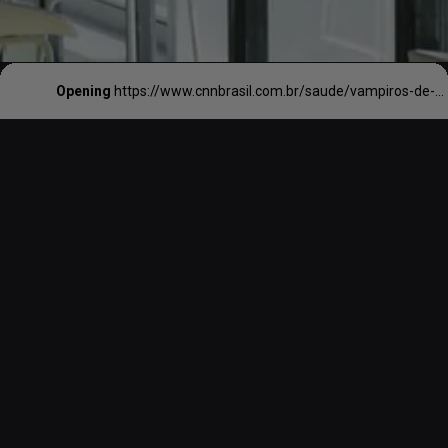
Opening
https://www.cnnbrasil.com.br/saude/vampiros-de-energia-podem-drenar-sua-forca-vital-no-trabalho-saiba-como-evitar/#:~:text=Para%20terminar%20a%20conversa%2C%20diga,brilhante%20e%20positiva%2C%20disse%20Economy