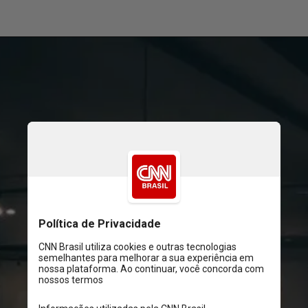
Sentir-se preso ao falar com 
alguém que não contribui para 
seus objetivos de trabalho 
também pode ser um 
indicador, disse ela. Você 
sente que esteve ocupado o 
dia todo, mas mal concluiu 
nenhuma tarefa, acrescentou