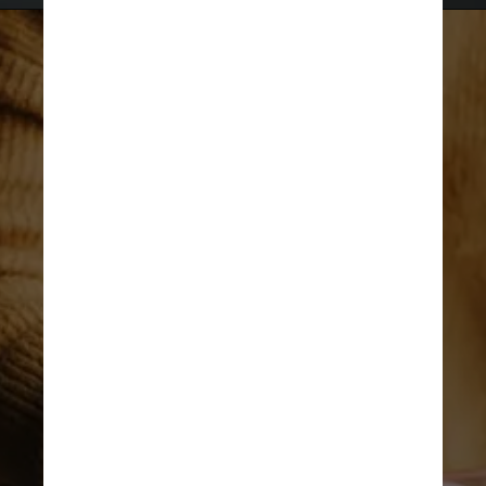
Eles tentam atacar aqueles 
que não se sentem à vontade 
para enfrentá-los no momento 
e evitam colegas de trabalho 
que têm uma rede social rica, 
porque esses profissionais 
agem como um conjunto 
metafórico de guarda-costas