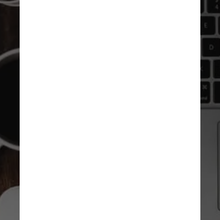
Outras vezes, os vampiros de 
energia são pessimistas 
descarados. São as pessoas 
que entram em uma sala com 
uma nuvem de chuva sobre a 
cabeça e, com o tempo, a 
vítima pode se tornar mais 
negativa também