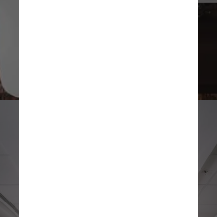
Unsplash
Um líder que distribui 
trabalho para outras pessoas 
sem se oferecer para fazer 
nada e inventa problemas 
que não existem também 