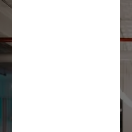
Essas pessoas podem se 
disfarçar de extrovertidos que 
dão sugestões em reuniões e 
se voluntariam para participar 
de comitês para serem vistos 
e reconhecidos, mas raramente 
concluem as tarefas sozinhas, 
observou ela