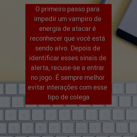
O primeiro passo para 
impedir um vampiro de 
energia de atacar é 
reconhecer que você está 
sendo alvo. Depois de 
identificar esses sinais de 
alerta, recuse-se a entrar 
no jogo. É sempre melhor 
evitar interações com esse 
tipo de colega