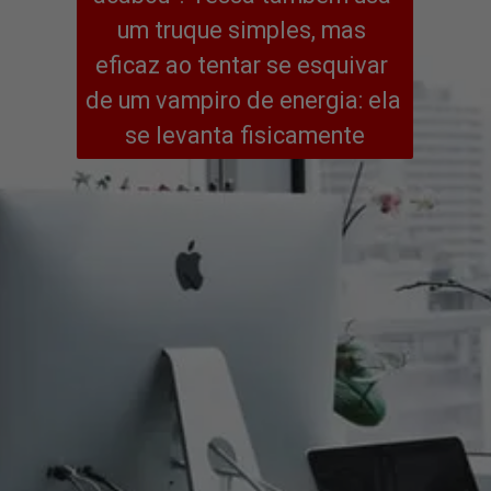
um truque simples, mas 
eficaz ao tentar se esquivar 
de um vampiro de energia: ela 
se levanta fisicamente