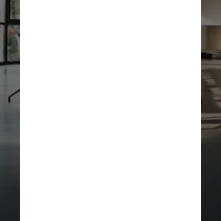
Além disso, os introvertidos 
e as pessoas que veem o 
melhor nos outros geralmente 
são os principais alvos dos 
vampiros da energia, que 
também podem perceber 
fraquezas e vão atrás de 
conflitos avessos