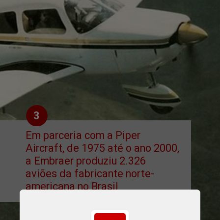
3
Em parceria com a Piper 
Aircraft, de 1975 até o ano 2000, 
a Embraer produziu 2.326 
aviões da fabricante norte-
americana no Brasil
Divulgação