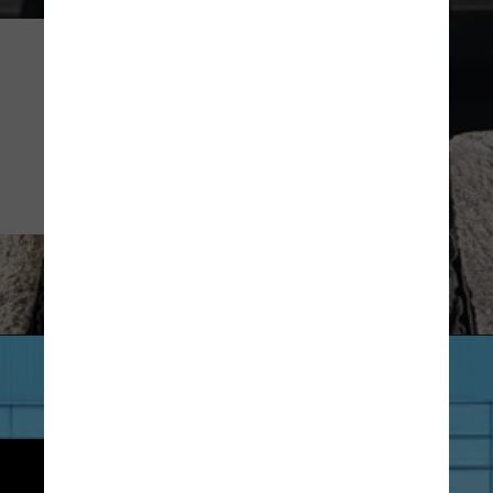
5
Os jatos comerciais da Embraer 
possuem um sistema de controle 
de voo computadorizado, o Fly-
by-wire, que torna as aeronaves 
mais leves e aptas para voar por 
maiores distâncias
Divulgação
6
Além das fábricas em Botucatu, 