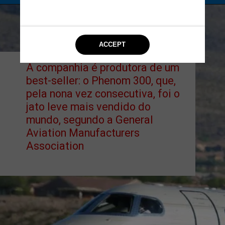
9
A companhia é produtora de um 
best-seller: o Phenom 300, que, 
pela nona vez consecutiva, foi o 
jato leve mais vendido do 
mundo, segundo a General 
Aviation Manufacturers 
Association