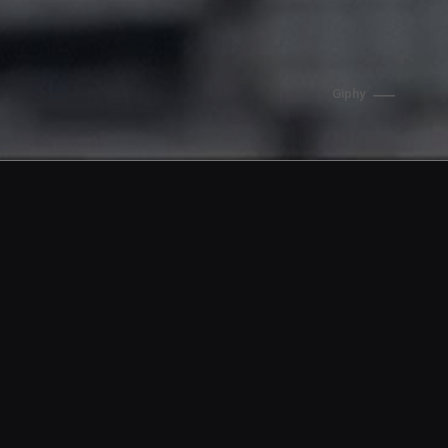
Giphy