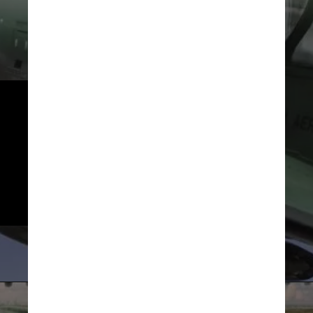
4
Os aviões da Embraer já 
participaram de guerras – a 
primeira foi a das Malvinas, em 
1982. Também já foram usados 
em outros conflitos, como em 
ataques contra o Taleban e Al 
Qaeda no Afeganistão
Divulgação