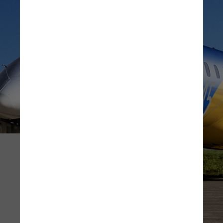
7
De 2003 a 2016, a companhia 
brasileira formou uma joint 
venture com a fabricante 
estatal chinesa AVIC, 
produzindo cerca de 40 jatos 
ERJ 145
 e seis Legacy 650 na 