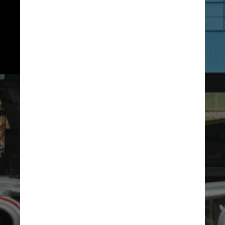
Gavião Peixoto e São José dos 
Campos, a Embraer possui mais 
duas fábricas no exterior: uma 
nos Estados Unidos e outra em 
Portugal