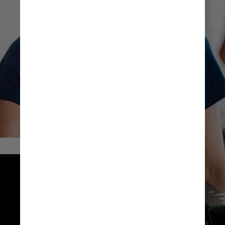
        Cenário geral
Para fazer o levantamento, o 
grupo consulta, anualmente, 
empresas de todos os portes 
de 14 setores