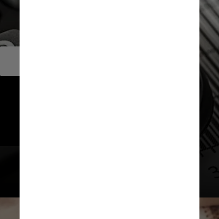
        Controller
        Salário: R$ 18 mil a R$ 30 mil
Atua na administração de custo, 
despesas e receitas, e costuma 
ser o braço direito dos líderes da 
empresa
Pixabay / Pexels