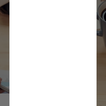
        Gerente de Análise e 
        Planejamento Financeiro