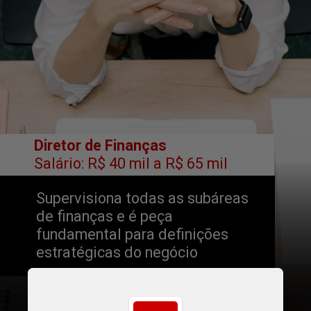
        Diretor de Finanças
        Salário: R$ 40 mil a R$ 65 mil
Supervisiona todas as subáreas 
de finanças e é peça 
fundamental para definições 
estratégicas do negócio
Cottonbro Studio / Pexels