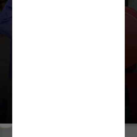
De acordo com os dados, a maioria
tem um perfil semelhante e 73%
disseram estar satisfeitos com
a decisão tomada