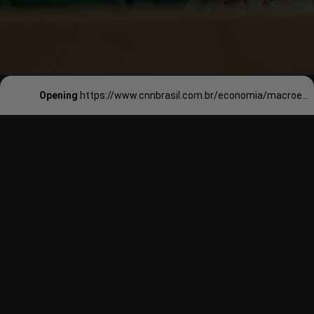
Opening
https://www.cnnbrasil.com.br/economia/macroeconomia/mudanca-de-emprego-salario-baixo-e-desvalorizacao-profissional-veja-principais-motivos-para-pedidos-de-demissao/