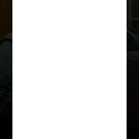
O registro está em uma pesquisa
da pasta que analisou os 3,77
milhões de pedidos entre
novembro de 2023 e abril de
2024