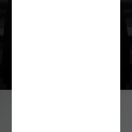
Deste grupo, dois terços já estão
em um novo emprego e a maior
parte disse ter um salário maior
que o emprego anterior