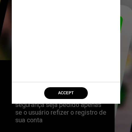
Para reduzir o número de 
verificações de identidade, foi 
desenvolvida uma tecnologia 
que permite que o código de 
segurança seja pedido apenas 
se o usuário refizer o registro de 
sua conta