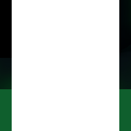
A empresa ressalta que "cada 
dispositivo complementar será 
conectado de forma 
independente, mantendo o 
mesmo nível de privacidade e 
segurança por meio de 
criptografia de ponta a ponta"
Unsplash