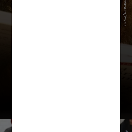
Giovanna Kamimura/Pexels
analfabetos do país estão
concentrados na população com 60
anos ou mais