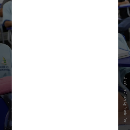
Os dados indicam que a queda do
Antônio Cruz/Agência Brasil
analfabetismo tem sido puxada
pelas gerações mais jovens. No
entanto, continua a ser necessário
pensar em políticas públicas para a
educação de jovens e adultos,
afirma a gerente de estratégias do