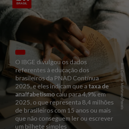
O IBGE divulgou os dados
Ave Calvar Martinez/Pexels
referentes à educação dos
brasileiros da PNAD Contínua
2025, e eles indicam que a
taxa de
analfabetismo
caiu para 4,9% em
2025, o que representa 8,4 milhões
de brasileiros com 15 anos ou mais
que não conseguem ler ou escrever
um bilhete simples