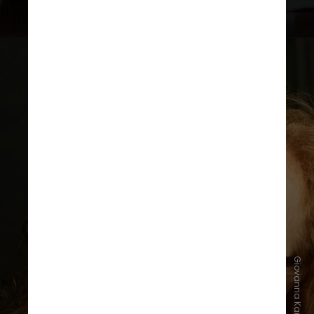
Analfabetismo na população idosa
O índice aponta que 58% dos