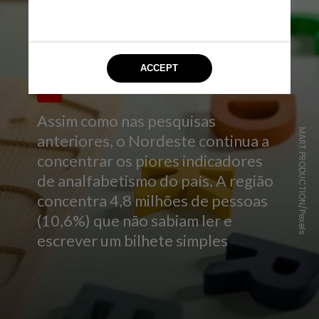
Assim como nas pesquisas
MART PRODUCTION/Pexels
anteriores, o Nordeste continua a
concentrar os piores indicadores
de analfabetismo do país. A região
concentra 4,8 milhões de pessoas
(10,6%) que não sabiam ler e
escrever um bilhete simples