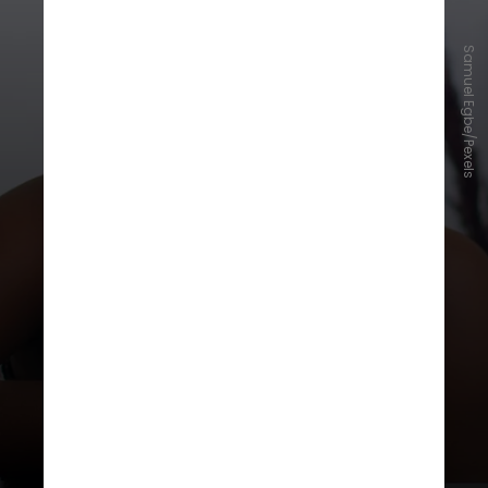
Samuel Egbe/Pexels
Na PNAD de 2024, o índice estava
em 5,3%. Para comparação, essa
taxa em 2016 era de 6,7%