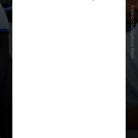
Antônio Cruz/Agência Brasil
Esse movimento foi impulsionado,
principalmente, pelo encolhimento
expressivo no ensino médio, que
viu seu número de estudantes
reduzir 5,4% em apenas um ano