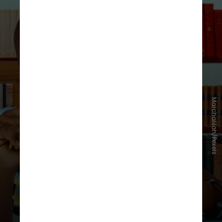
Em meio ao contexto do racismo em
Marchalilah/Pexels
sala de aula, a escritora lançou o
livro “Por Que Não Existe Flor
Preta", obra que cruza botânica,
história e conscientização