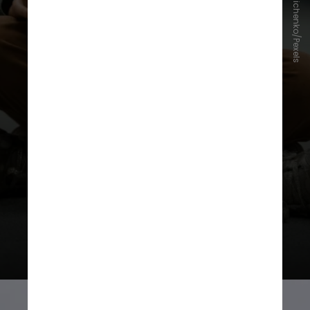
Tima Miroshnichenko/Pexels
personagens negros na literatura
infantil, defendendo que a
verdadeira representatividade
exige profundidade pedagógica