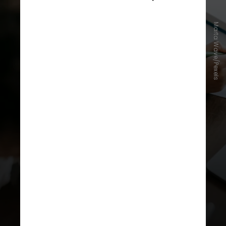
Para a escritora e educadora
antirracista Janine Rodrigues, 44, a
Marta Wave/Pexels
urgência de uma proposta
pedagógica antirracista nas escolas
vai além de apontar as questões
estruturais provocadas pela
discriminação; trata-se de devolver
a humanidade a corpos
constantemente desumanizados