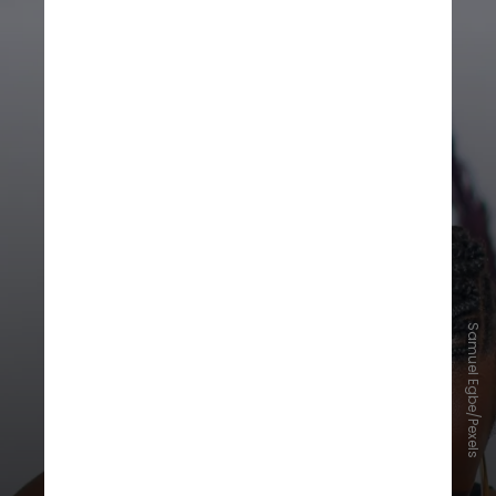
Por isso, a autora defende que o
Samuel Egbe/Pexels
foco central deve ser o direito à
humanidade, garantindo que
"crianças negras e brancas precisam
e têm o direito de ver pessoas
negras em espaços onde é possível