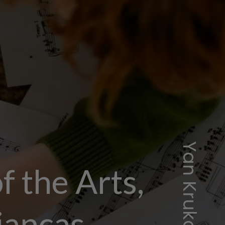
Yan Krukau/Pexels
f the Arts,
ianças