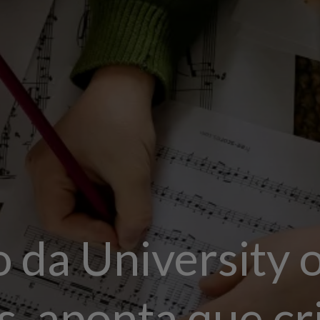
da University o
s, aponta que cr