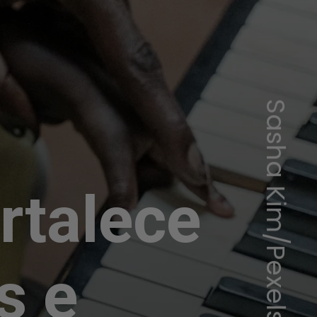
Sasha Kim/Pexels
rtalece
s e