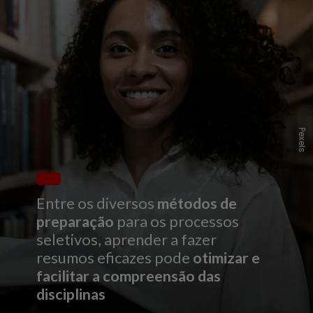
P
e
x
l
s
e
Entre os diversos
métodos de
preparação
para os processos
seletivos, aprender a fazer
resumos eficazes pode
otimizar e
facilitar a compreensão das
disciplinas