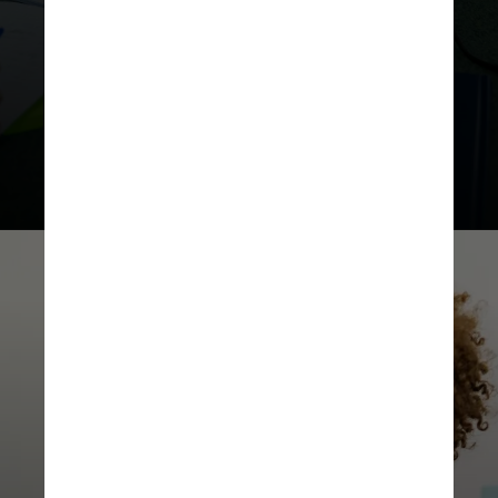
fatores limitantes e, por isso, os
resumos precisam enfatizar apenas
os aspectos essenciais