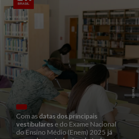
P
e
x
l
s
e
Com as
datas dos principais
vestibulares
e do Exame Nacional
do Ensino Médio (Enem) 2025
já