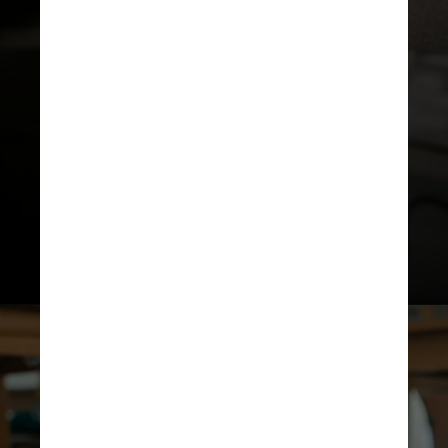
principais conceitos e facilita na
hora da revisão. “Além de manter a
atenção durante a aula, isso evita a
fadiga mental. O resumo deve ser
um
atalho inteligente para o
conteúdo importante
”, explica o
professor