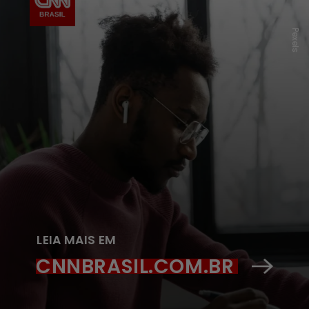
P
e
x
e
l
s
LEIA MAIS EM
CNNBRASIL.COM.BR