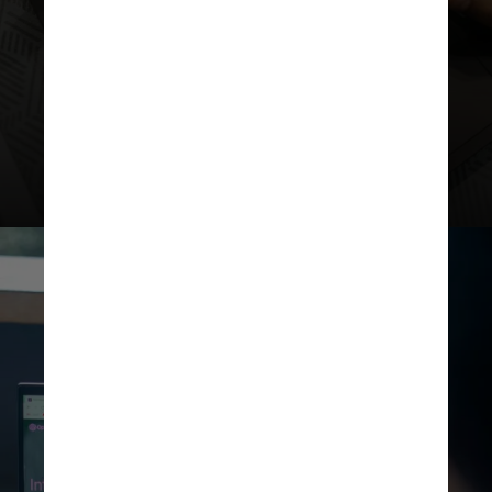
estudos de redação, já que o
aluno pode
pedir feeedback
sobre sua argumentação e
sugestões de melhoria