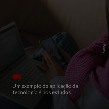
P
e
x
e
l
s
Um exemplo de aplicação da
tecnologia é nos
estudos