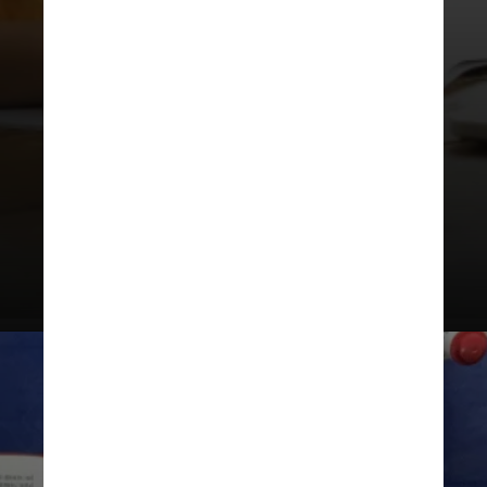
artigo sobre um tema.
Anote as
ideias principais e, em seguida, crie
um resumo com apenas 6 a 10
palavras
. Parece pouco, mas é
justamente esse limite que obriga o
estudante a selecionar o que
realmente importa no estudo