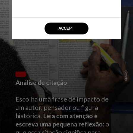
Pexels
Análise de citação
Escolha uma frase de impacto de
um autor, pensador ou figura
histórica.
Leia com atenção e
escreva uma pequena reflexão
: o
que essa citação significa para