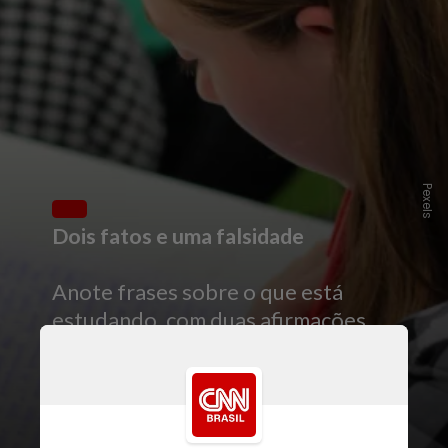
Pexels
Dois fatos e uma falsidade
Anote frases sobre o que está
estudando, com duas afirmações
verdadeiras e uma propositalmente
falsa, sem marcar qual é qual.
No dia
seguinte, releia tudo com calma e
tente identificar quais informações