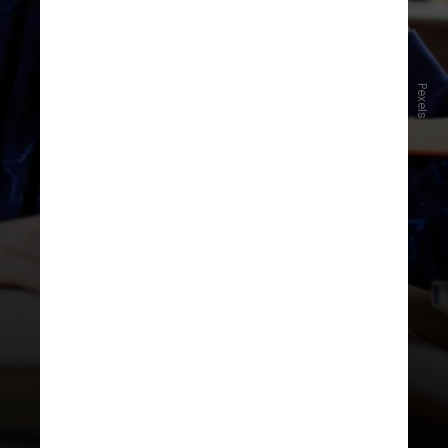
Pexels
Esboçando as notícias
Escolha uma notícia recente do
tema dos seus estudos.
Depois de
ler, tente representar o conteúdo
com desenhos, esquemas, setas ou
palavras-chave como se fosse um
infográfico rápido
. O exercício
visual ajuda a entender melhor o
assunto, reforça a memória e
estimula o raciocínio