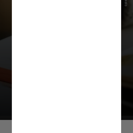
Pexels
“Explosão” cerebral
Pegue um tema comum no Enem,
como desigualdade de acesso à
educação, e escreva o que vier à sua
mente em dois minutos: palavras,
ideias, dados, referências. Depois,
releia e veja o que você já domina e
o que ainda precisa aprofundar.
Muito prático!