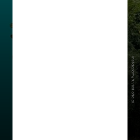
Instagram/fuvest.oficial
#5 - Transferência externa
A USP permite que alunos que já
estejam cursando um curso de
graduação em outra universidade
tente uma transferência para lá,