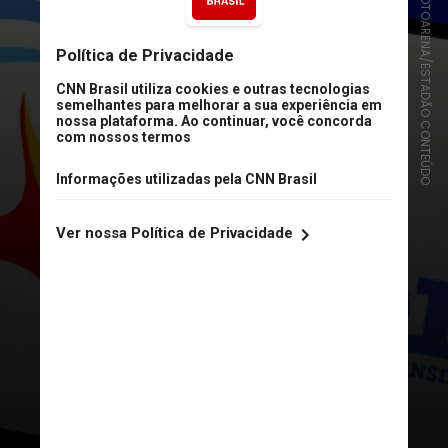
LUIS LIMA JR/FOTOARENA/ESTADÃO CONTEÚDO
#2 - Enem-USP
O Enem-USP foi
adotado pela USP
desde o vestibular de 2023
. O
candidato pode usar a nota obtida
no Enem para a concorrência em
até três cursos. Ao todo,
a USP
oferece 1.500 vagas para esta
forma de ingresso