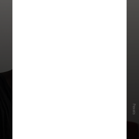
Pexels
#4 - Olimpíadas do conhecimento
A USP oferece cerca de 200 vagas