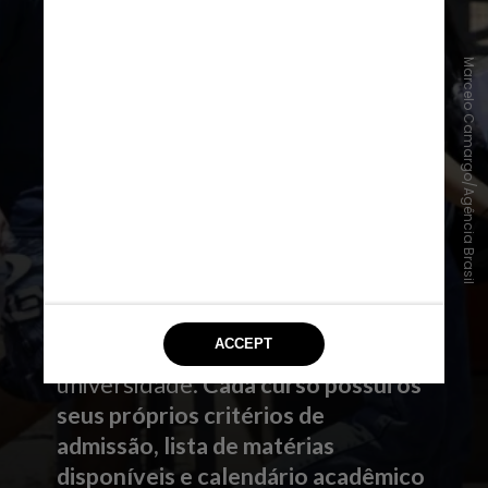
Marcelo Camargo/Agência Brasil
#6 - Aluno especial
Trata-se de uma modalidade em
que o aluno participa da aula de
apenas uma disciplina em
específico, sem ser matriculado na
universidade.
Cada curso possui os
seus próprios critérios de
admissão, lista de matérias
disponíveis e calendário acadêmico