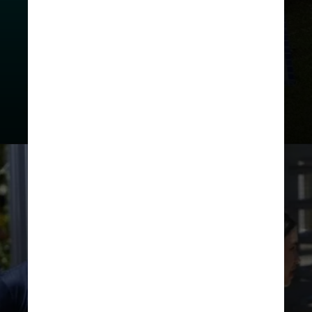
mediante a disponibilidade de vagas
.
O calendário desta concorrência é
diferente do vestibular para novos
alunos