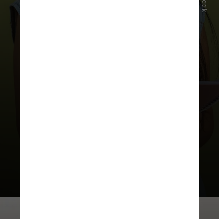
Freepik
#3 - Provão Paulista
Assim como o Enem, o Provão
Paulista também
foi adotado pela
USP desde o ano retrasado e
também oferece 1.500 vagas
. Só
que, diferentemente do Enem, esta
modalidade é reservada apenas
para os alunos de escolas públicas