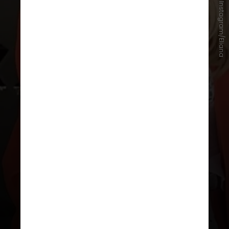
Instagram/Eliana
Eliana
A apresentadora Eliana cursou
Psicologia
na FMU
, mas não chegou
a se formar quando a carreira na
televisão passou a ser sua
prioridade