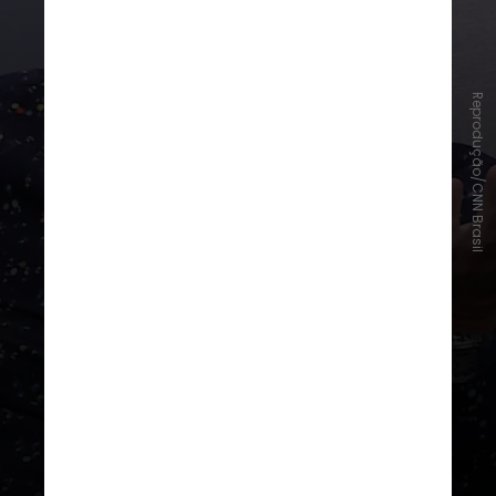
Reprodução/CNN Brasil
Miguel Falabella
O ator, diretor e dramaturgo
estudou L
etras
na UFRJ