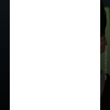
REUTERS/Mario Anzuoni
Wagner Moura