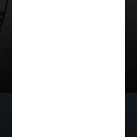
Caco Ciocler
O ator estudou
Engenharia
Química
na
Escola Politécnica da
USP
(Universidade de São Paulo)
quando o teatro ainda era apenas
um hobby; mais tarde, ele trocou o
curso para estudar na
Escola de
Arte Dramática da USP