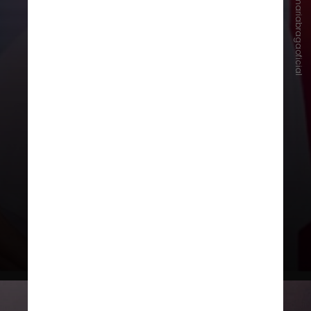
Instagram/anamariabragaoficial
Ana Maria Braga
Apresentadora do “Mais Você” há
25 anos,
Ana Maria Braga
é
graduada em
Ciências Biológicas
(antiga Biologia) pela Unesp
(Universidade Estadual Paulista)