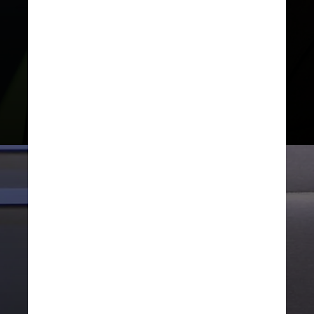
Além de ator, Wagner Moura é
graduado em J
ornalismo pela
UFBA
(Universidade Federal da
Bahia)