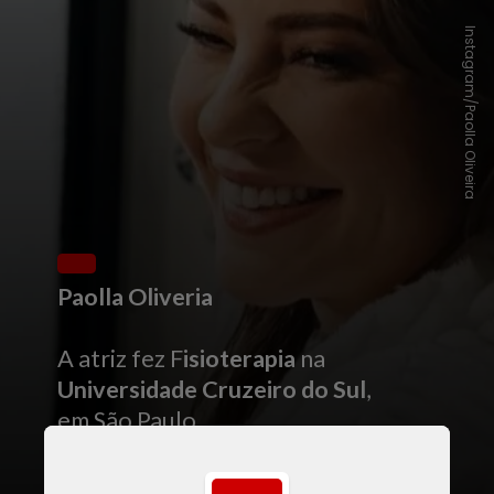
Instagram/Paolla Oliveira
Paolla Oliveria
A atriz fez F
isioterapia
na
Universidade Cruzeiro do Sul
,
em São Paulo