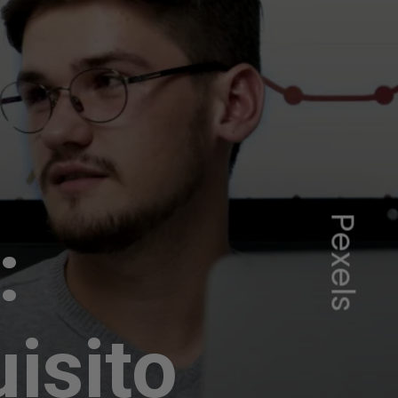
Pexels
:
uisito