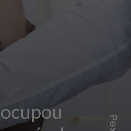
s
ocupou
Pexels