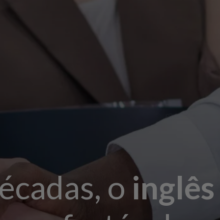
écadas, o
inglê