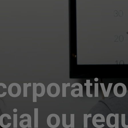
corporativo
cial ou req