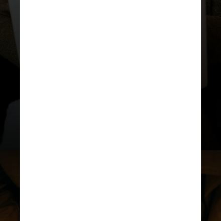
70 empresas participantes
, a
Pesquisa de Mercado Selo Belta
2025 também
revela mudanças
importantes no perfil do
intercambista brasileiro
, como a
tendência de realizar mais de um
programa ao longo da vida