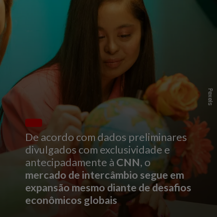
P
e
x
l
s
e
De acordo com dados preliminares
divulgados com exclusividade e
antecipadamente à
CNN
, o
mercado de intercâmbio segue em
expansão mesmo diante de desafios
econômicos globais