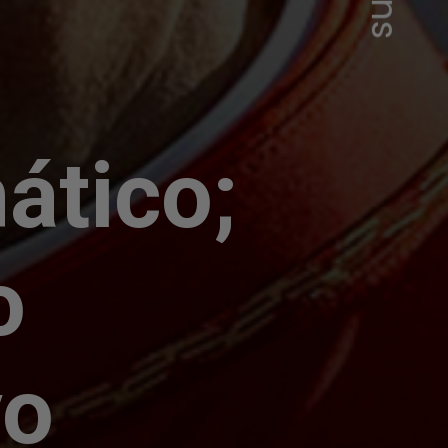
ático;
o
vo