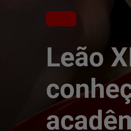
Leão X
conheç
acadêm