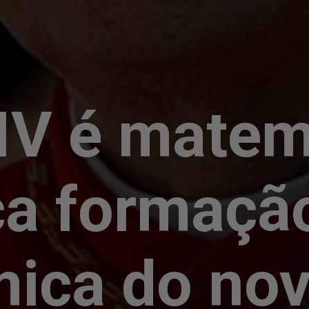
IV é matem
a formaçã
ica do no