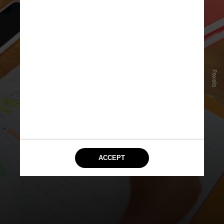
Pexels
Um levantamento realizado pelo
SAS Educação
mapeou os temas de
Matemática mais recorrentes no
Enem