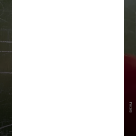
Pexels
De acordo com Guisoli, ao fazer