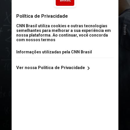
Pexels
“O aluno precisa construir uma
base sólida: saber o que é uma
função, como uma razão funciona.
Isso não se aprende pulando
etapas. A minha recomendação é:
estude com profundidade"
, destaca
o professor