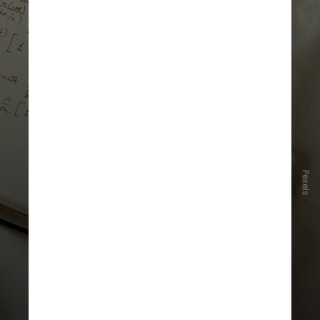
Pexels
Ele ressalta que resolver questões
de outros vestibulares, como a
Fuvest,
também é uma opção para
quem quer cursos concorridos
como Medicina