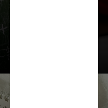
exercícios,
o candidato começa a
perceber padrões, estilos de
pergunta e formas recorrentes de
cobrar certos conteúdos