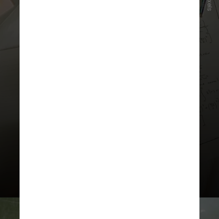
Pexels
Nesse cenário, a
realização de
exercícios
é considerada parte
fundamental do processo de
aprendizagem