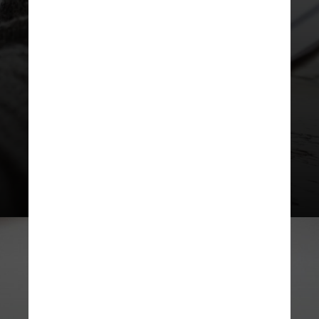
que serão oferecidos ao longo de
2025. No site do Serviço de Cultura e
Extensão da FFLCH-USP (Faculdade
de Filosofia, Letras e Ciências
Humanas) é possível conferir o
programa completo do curso