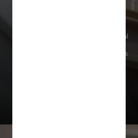
UNSPLASH
Segundo o site oficial, a oficina traz
“metodologia diferente da tradicional
para o ensino e para a aprendizagem
da elaboração de textos dissertativos
argumentativos”