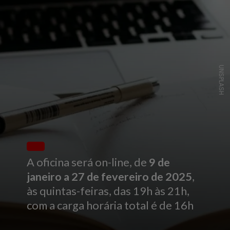
UNSPLASH
A oficina será on-line, de
9 de
janeiro a 27 de fevereiro de 2025
,
às quintas-feiras, das 19h às 21h,
com a carga horária total é de 16h