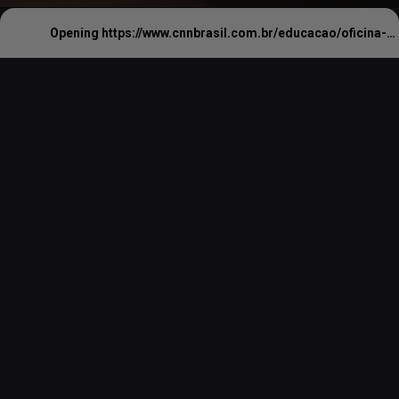
Opening
https://www.cnnbrasil.com.br/educacao/oficina-de-redacao-usp-oferece-aulas-gratuitas-em-2025/