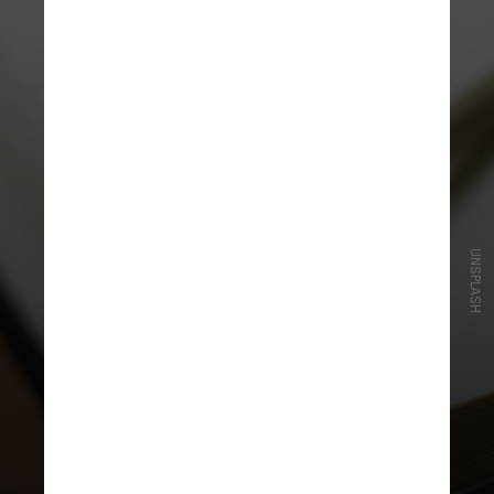
UNSPLASH
Qualquer pessoa pode fazer a
matrícula, aluno da USP ou não,
desde que tenha completado pelo
menos o 8º ano do ensino