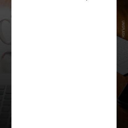
UNSPLASH
Os alunos selecionados receberão
o resultado (sorteado ou não),
sendo que os sorteados estarão
diretamente matriculados, é só
aguardar o contato via e-mail