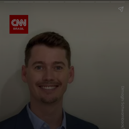
Dimaghi Schwamback/LinkedIn