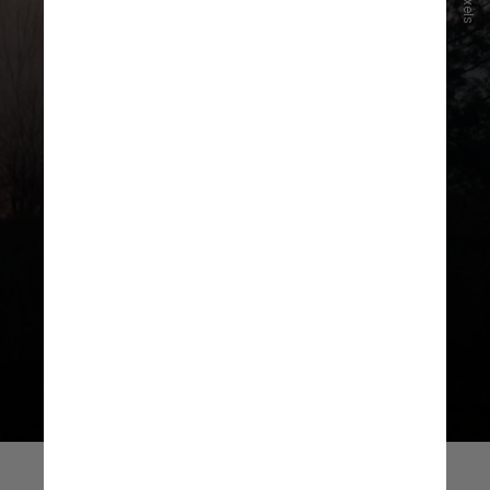
Pexels
O desenvolvimento de soluções de
baixo custo para o monitoramento
do escoamento superficial e
umidade do solo e
a caracterização
das interações solo-vegetação-
atmosfera em cenários de
mudanças climáticas
são alguns dos
avanços que ganharam repercussão
internacional