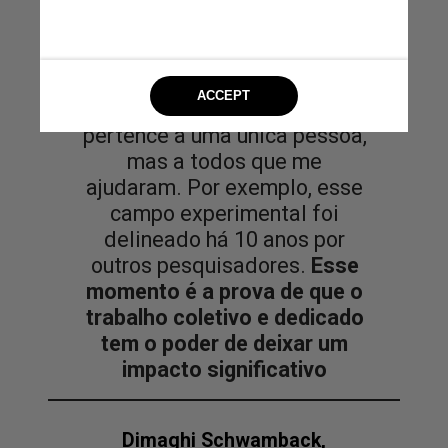
É uma conquista que não
pertence a uma única pessoa,
mas a todos que me
ajudaram. Por exemplo, esse
campo experimental foi
delineado há 10 anos por
outros pesquisadores.
Esse
momento é a prova de que o
trabalho coletivo e dedicado
tem o poder de deixar um
impacto significativo
Dimaghi Schwamback,