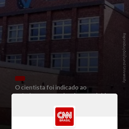
Reprodução/Lund University
O cientista foi indicado ao
prêmio por pesquisa desenvolvida
durante seu doutorado com apoio
da Fapesp
e orientação do
professor Edson Wendland, em
parceria com a
Divisão de Water