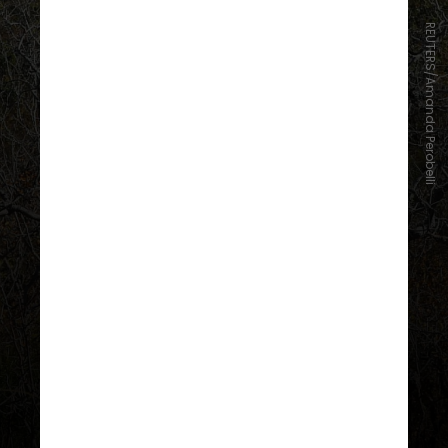
REUTERS/Amanda Perobelli
Sua tese, intitulada “
Hydrological
and erosional dynamics: Responses
to changes in land uses and climate
in the Cerrado biome
”, contribuiu
para a compreensão de como as
mudanças no uso da terra e no clima
influenciam os fluxos de água e a
erosão no bioma Cerrado