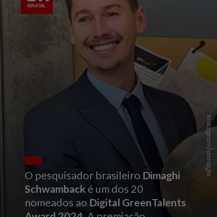
Instagram/dimaghi
O pesquisador brasileiro
Dimaghi
Schwamback
é um dos 20
nomeados ao
Digital GreenTalents
Award 2024.
A
premiação,