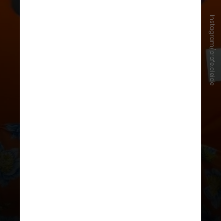
Instagram/profe.cleide
O
“Trançando Histórias”
é
uma iniciativa que permite que os
estudantes
aprendam a história de
cabelos com tranças africanas
,
resgatando suas
origens e
ancestralidade