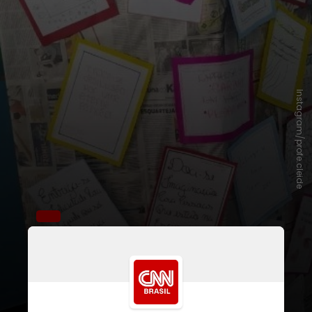
Instagram/profe.cleide
A professora de português
Cleide
da Silva Magesk
, do CIEP Filinto
Müller Brasil-China, levou a
premiação graças a um
projeto