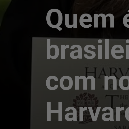
Quem é
brasile
com n
Harvar