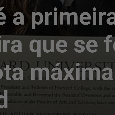
 a primeir
ira que se
ota máxima
d