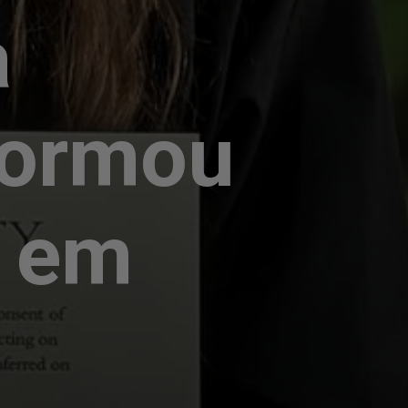
a
 formou
 em