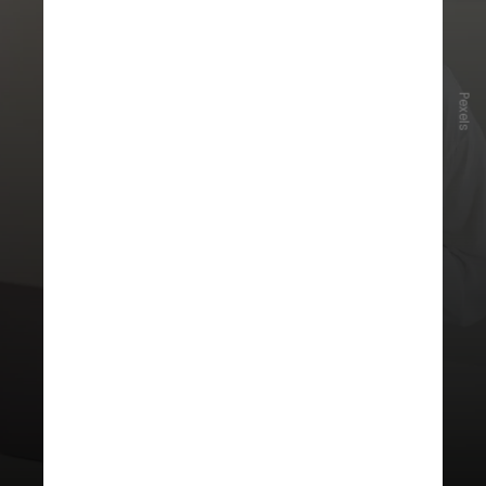
Pexels
As
aulas são on-lin
e, com conteúdos
voltados tanto para iniciantes
quanto para quem já teve contato
com o idioma