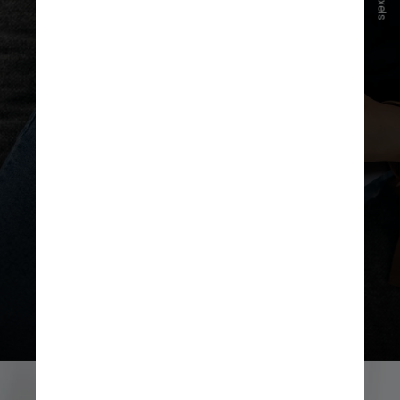
Pexels
Também são disponibilizados
materiais complementares e
certificação ao final do processo