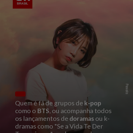
Pexels
Quem é fã de grupos de
k-pop
como o
BTS
, ou acompanha todos
os lançamentos de
doramas
ou k-
dramas como "Se a Vida Te Der