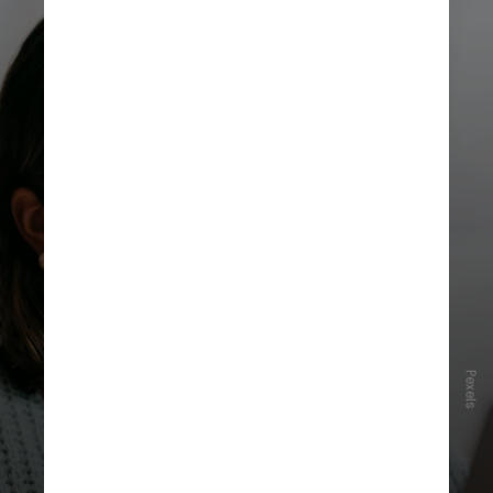
Pexels
O
interesse
pela língua coreana vem