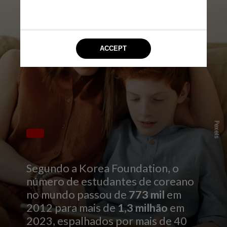
Pexels
Segundo a Korea Foundation, o
número de estudantes de coreano
no mundo passou de
773 mil
em
2012 para mais de
1,3 milhão
em
2023, espalhados por mais de 40